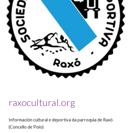
raxocultural.org
Información cultural e deportiva da parroquia de Raxó
(Concello de Poio)