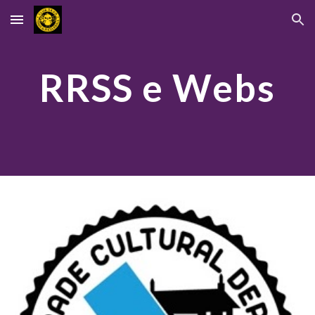
Skip to main content
Skip to navigation
RRSS e Webs